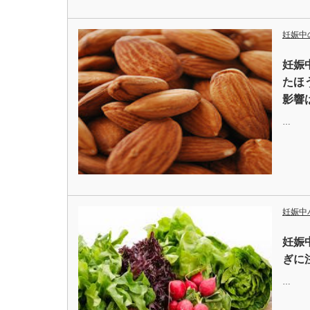
妊娠中
妊娠
たほ
影響
…
妊娠中
妊娠
ぎに
…