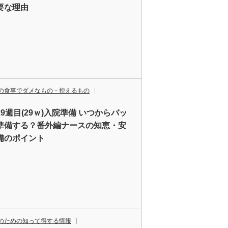
要な理由
の食事でダメなもの・控えるもの
9週目(29ｗ)入院準備 いつからバッ
準備する？番外編ナースの知恵・安
備のポイント
のための知って得する情報