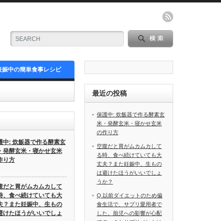
妊娠中の簡単食事レシピ
最近の投稿
保護中: 炊飯器で作る酵素玄
米・発酵玄米・寝かせ玄米
の作り方
護中: 炊飯器で作る酵素玄
空腹だと胃がムカムカして
・発酵玄米・寝かせ玄米
る時、食べ続けていても大
作り方
丈夫？また妊娠中、生もの
は避けたほうがいいでしょ
うか？
腹だと胃がムカムカして
時、食べ続けていても大
Q.以前ダイエットのため偏
夫？また妊娠中、生もの
食生活で、サプリ愛用者で
避けたほうがいいでしょ
した。胎児への影響が心配