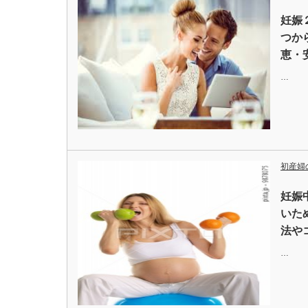
妊娠
つか
恵・
…
初産婦
妊娠
いた
法や
…