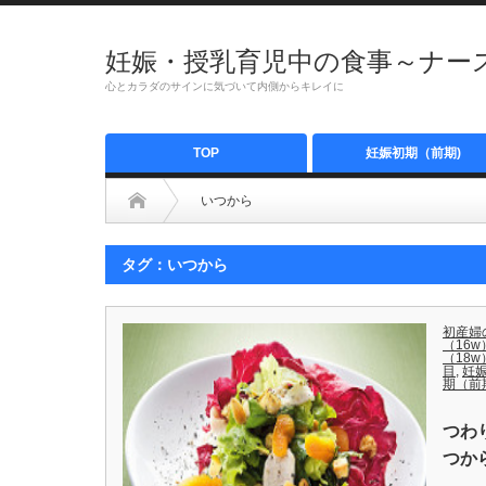
妊娠・授乳育児中の食事～ナース
心とカラダのサインに気づいて内側からキレイに
TOP
妊娠初期（前期)
いつから
タグ：いつから
初産婦
（16w
（18w
目
,
妊
期（前
つわ
つか