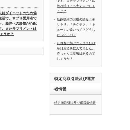
です。またサプリメントは
飲み続けても大丈夫でしょ
うか？
.以前ダイエットのため偏
生活で、サプリ愛用者で
妊娠後期のお腹の痛み「キ
た。胎児への影響が心配
リキリ」「チクチク」「キ
す。またサプリメントは
ュー」の違いって？どうし
ょうか？
たらいいの？
Q.妊娠に気がつくまでほぼ
毎日お酒を飲んでました。
赤ちゃんに影響はあるので
しょうか？
特定商取引法及び運営
者情報
特定商取引法及び運営者情報