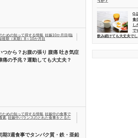
うか？
Q
食
し
で
のための知って得する情報
,
妊娠10か月目(臨
飲み続けても大丈夫でし
娠後期（末期）8～10か月目
いつから？お腹の張り 腹痛 吐き気症
陣痛の予兆？運動しても大丈夫？
のための知って得する情報
,
妊娠中の食事で
養素
,
妊娠中パランスのとれた食事をとるた
初期3週食事でタンパク質・鉄・亜鉛