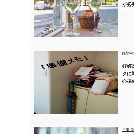
が必
…
妊娠中
妊娠2
クに
心準
…
初産婦