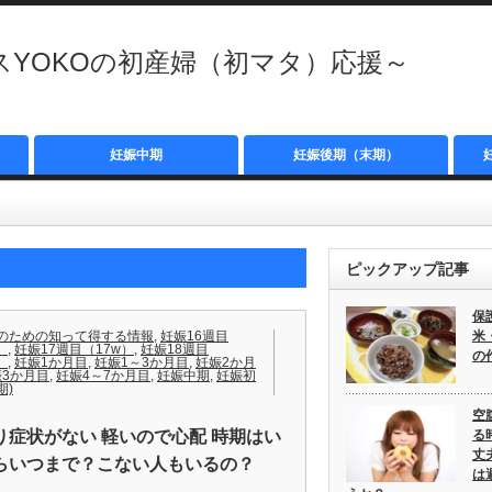
YOKOの初産婦（初マタ）応援～
妊娠中期
妊娠後期（末期）
ピックアップ記事
保
のための知って得する情報
,
妊娠16週目
米
）
,
妊娠17週目（17w）
,
妊娠18週目
の
）
,
妊娠1か月目
,
妊娠1～3か月目
,
妊娠2か月
娠3か月目
,
妊娠4～7か月目
,
妊娠中期
,
妊娠初
期)
空
り症状がない 軽いので心配 時期はい
る
丈
らいつまで？こない人もいるの？
は