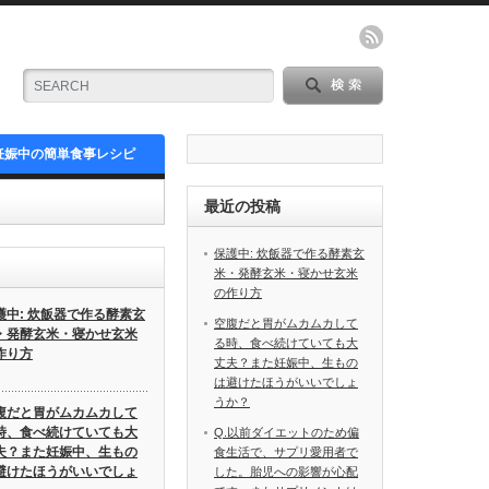
妊娠中の簡単食事レシピ
最近の投稿
保護中: 炊飯器で作る酵素玄
米・発酵玄米・寝かせ玄米
の作り方
護中: 炊飯器で作る酵素玄
空腹だと胃がムカムカして
・発酵玄米・寝かせ玄米
る時、食べ続けていても大
作り方
丈夫？また妊娠中、生もの
は避けたほうがいいでしょ
うか？
腹だと胃がムカムカして
時、食べ続けていても大
Q.以前ダイエットのため偏
夫？また妊娠中、生もの
食生活で、サプリ愛用者で
避けたほうがいいでしょ
した。胎児への影響が心配