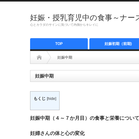
妊娠・授乳育児中の食事～ナース
心とカラダのサインに気づいて内側からキレイに
TOP
妊娠初期（前期)
妊娠中期
妊娠中期
もくじ
[
hide
]
妊娠中期（４～７か月目）の食事と栄養につい
妊婦さんの体と心の変化