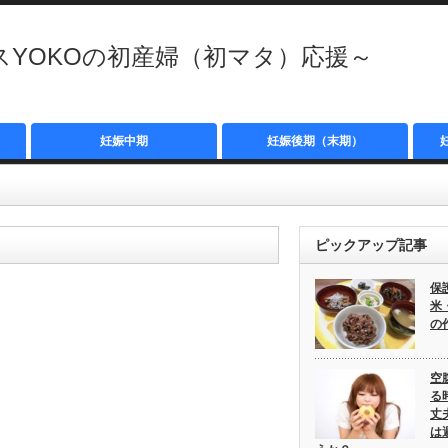
YOKOの初産婦（初マタ）応援～
妊娠中期
妊娠後期（末期）
ピックアップ記事
保
米
の
空
て
る
丈
は