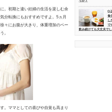
うか？
型に。初期と違い妊婦の生活を楽しむ余
Q
食
気分転換にもおすすめですよ。5ヵ月
し
。徐々にお腹が大きり、体重増加のペー
で
飲み続けても大丈夫でし
ょう。
ます。ママとしての喜びや自覚も高まり