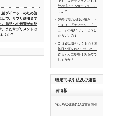
です。またサプリメントは
飲み続けても大丈夫でしょ
うか？
.以前ダイエットのため偏
生活で、サプリ愛用者で
妊娠後期のお腹の痛み「キ
た。胎児への影響が心配
リキリ」「チクチク」「キ
す。またサプリメントは
ュー」の違いって？どうし
ょうか？
たらいいの？
Q.妊娠に気がつくまでほぼ
毎日お酒を飲んでました。
赤ちゃんに影響はあるので
しょうか？
特定商取引法及び運営
者情報
特定商取引法及び運営者情報