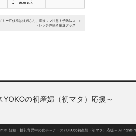
へ 自信をも…
ノミー症候群は妊婦さん、産後ママ注意！予防法ス
トレッチ体操＆厳選グッズ
YOKOの初産婦（初マタ）応援～
ght ©
妊娠・授乳育児中の食事～ナースYOKOの初産婦（初マタ）応援～
All rights 