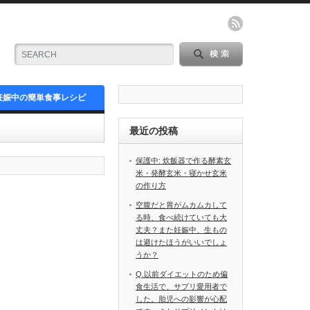
妊娠中の簡単食事レシピ
最近の投稿
保護中: 炊飯器で作る酵素玄
米・発酵玄米・寝かせ玄米
の作り方
空腹だと胃がムカムカして
る時、食べ続けていても大
丈夫？また妊娠中、生もの
は避けたほうがいいでしょ
うか？
Q.以前ダイエットのため偏
食生活で、サプリ愛用者で
した。胎児への影響が心配