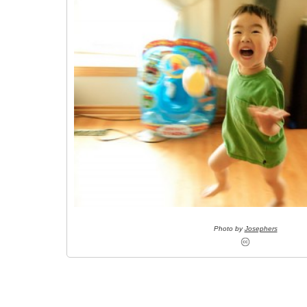
Photo
by
Josephers