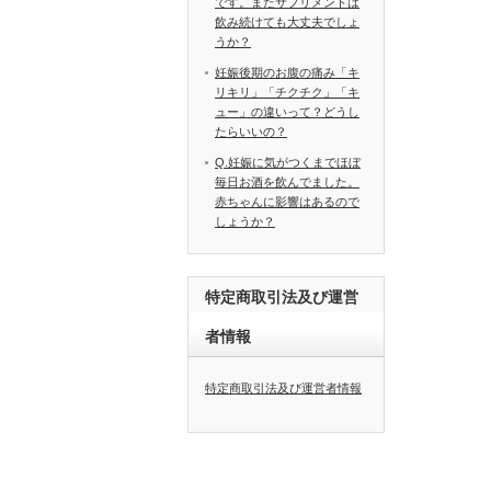
です。またサプリメントは
飲み続けても大丈夫でしょ
うか？
妊娠後期のお腹の痛み「キ
リキリ」「チクチク」「キ
ュー」の違いって？どうし
たらいいの？
Q.妊娠に気がつくまでほぼ
毎日お酒を飲んでました。
赤ちゃんに影響はあるので
しょうか？
特定商取引法及び運営
者情報
特定商取引法及び運営者情報