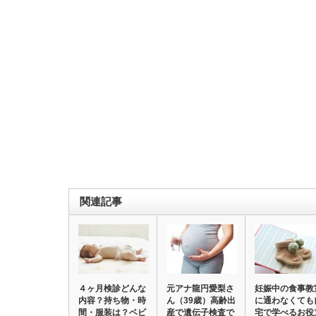
関連記事
４ヶ月検診どんな
元アナ龍円愛梨さ
妊娠中の食事教
内容？持ち物・時
ん（39歳）高齢出
に通わなくても
間・服装は？ベビ
産で遺伝子検査で
宅で学べるお役