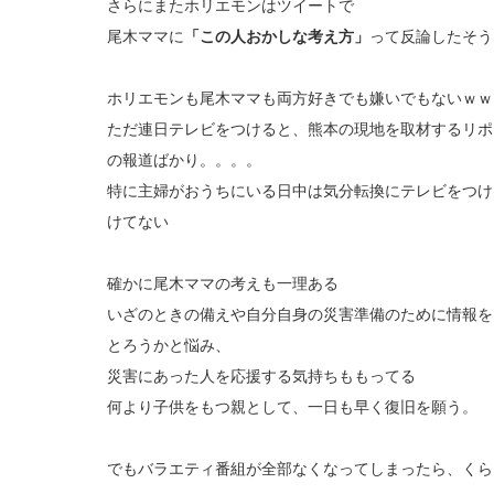
さらにまたホリエモンはツイートで
尾木ママに
「この人おかしな考え方」
って反論したそう
ホリエモンも尾木ママも両方好きでも嫌いでもないｗｗ
ただ連日テレビをつけると、熊本の現地を取材するリポ
の報道ばかり。。。。
特に主婦がおうちにいる日中は気分転換にテレビをつけ
けてない
確かに尾木ママの考えも一理ある
いざのときの備えや自分自身の災害準備のために情報を
とろうかと悩み、
災害にあった人を応援する気持ちももってる
何より子供をもつ親として、一日も早く復旧を願う。
でもバラエティ番組が全部なくなってしまったら、くら