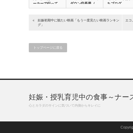
ーカーで行って
ダウン症長男（…
ちブログ
も…
妊娠初期中に観たい映画「もう一度見たい映画ランキン
エコ
グ」
トップページに戻る
妊娠・授乳育児中の食事～ナース
心とカラダのサインに気づいて内側からキレイに
Copyri