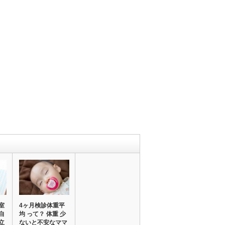
室
4ヶ月検診体重平
自
均 って？ 体重 少
立
ないと不安なママ