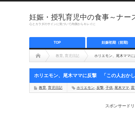
妊娠・授乳育児中の食事～ナース
心とカラダのサインに気づいて内側からキレイに
TOP
妊娠初期（前期)
教育
,
育児日記
ホリエモン、尾木ママに
ホリエモン、尾木ママに反撃 「この人おか
教育
,
育児日記
ホリエモン
,
反撃
,
子供
,
尾木ママ
,
震
スポンサードリ