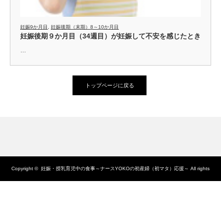
妊娠9か月目
,
妊娠後期（末期）8～10か月目
妊娠後期９か月目（34週目）が妊娠して不安を感じたとき
…
トップページに戻る
Copyright ©
妊娠・授乳育児中の食事～ナースYOKOの初産婦（初マタ）応援～
All rights
reserved.