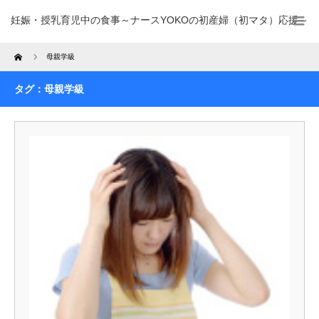
妊娠・授乳育児中の食事～ナースYOKOの初産婦（初マタ）応援～
Home
母親学級
タグ：母親学級