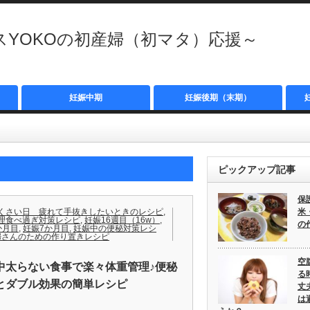
YOKOの初産婦（初マタ）応援～
妊娠中期
妊娠後期（末期）
ピックアップ記事
保
くさい日 疲れて手抜きしたいときのレシピ
,
米
理食べ過ぎ対策レシピ
,
妊娠16週目（16w）
,
の
か月目
,
妊娠7か月目
,
妊娠中の便秘対策レシ
婦さんのための作り置きレシピ
空
中太らない食事で楽々体重管理♪便秘
る
とダブル効果の簡単レシピ
丈
は