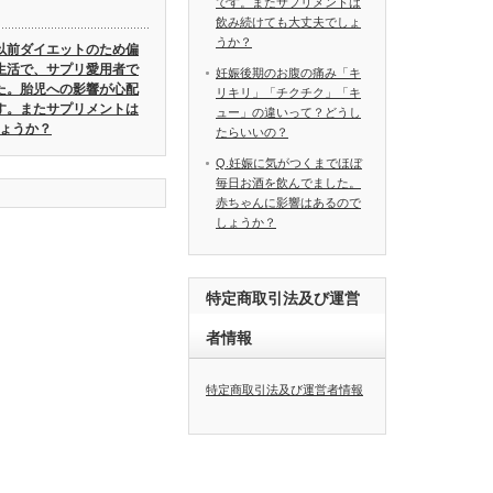
です。またサプリメントは
飲み続けても大丈夫でしょ
うか？
.以前ダイエットのため偏
生活で、サプリ愛用者で
妊娠後期のお腹の痛み「キ
た。胎児への影響が心配
リキリ」「チクチク」「キ
す。またサプリメントは
ュー」の違いって？どうし
ょうか？
たらいいの？
Q.妊娠に気がつくまでほぼ
毎日お酒を飲んでました。
赤ちゃんに影響はあるので
しょうか？
特定商取引法及び運営
者情報
特定商取引法及び運営者情報