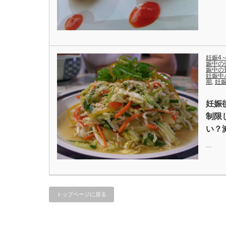
妊娠4
娠中の
娠中の
妊娠中
期
,
妊娠
妊娠
制限
い？
…
トップページに戻る