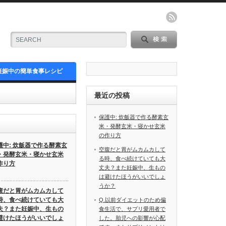
妊娠中の簡単食事レシピ
最近の投稿
保護中: 炊飯器で作る酵素玄
米・発酵玄米・寝かせ玄米
の作り方
護中: 炊飯器で作る酵素玄
空腹だと胃がムカムカして
・発酵玄米・寝かせ玄米
る時、食べ続けていても大
作り方
丈夫？また妊娠中、生もの
は避けたほうがいいでしょ
うか？
腹だと胃がムカムカして
時、食べ続けていても大
Q.以前ダイエットのため偏
夫？また妊娠中、生もの
食生活で、サプリ愛用者で
避けたほうがいいでしょ
した。胎児への影響が心配