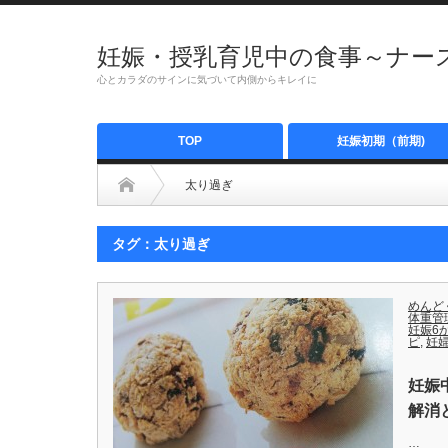
妊娠・授乳育児中の食事～ナース
心とカラダのサインに気づいて内側からキレイに
TOP
妊娠初期（前期)
太り過ぎ
タグ：太り過ぎ
めんど
体重管
妊娠6
ピ
,
妊
妊娠
解消
…