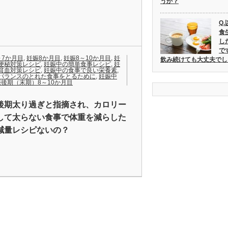
うか？
Q
食
し
で
～7か月目
,
妊娠8か月目
,
妊娠8～10か月目
,
妊
飲み続けても大丈夫でし
便秘対策レシピ
,
妊娠中の簡単食事レシピ
,
妊
貧血対策レシピ
,
妊娠中の食事で良い栄養素
,
パランスのとれた食事をとるために
,
妊娠中
後期（末期）8～10か月目
後期太り過ぎと指摘され、カロリー
して太らない食事で体重を減らした
減量レシピないの？