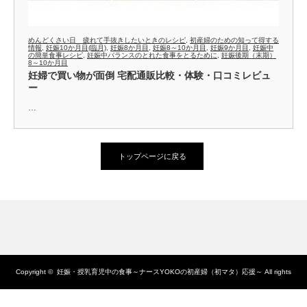
めんどくさい日 疲れて手抜きしたいときのレシピ
,
初産婦のための知って得する
情報
,
妊娠10か月目(臨月)
,
妊娠8か月目
,
妊娠8～10か月目
,
妊娠9か月目
,
妊娠中
の簡単食事レシピ
,
妊娠中パランスのとれた食事をとるために
,
妊娠後期（末期）
8～10か月目
妊婦で買い物が面倒 宅配通販比較・体験・口コミレビュ
ー
…
トップページに戻る
Copyright ©
妊娠・授乳育児中の食事～ナースYOKOの初産婦（初マタ）応援～
All rights
reserved.