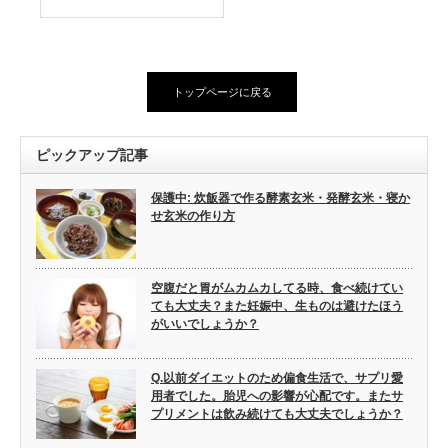
トップページに戻る
ピックアップ記事
保護中: 炊飯器で作る酵素玄米・発酵玄米・寝か
せ玄米の作り方
空腹だと胃がムカムカしてる時、食べ続けてい
ても大丈夫？また妊娠中、生ものは避けたほう
がいいでしょうか？
Q.以前ダイエットのため偏食生活で、サプリ愛
用者でした。胎児への影響が心配です。またサ
プリメントは飲み続けても大丈夫でしょうか？