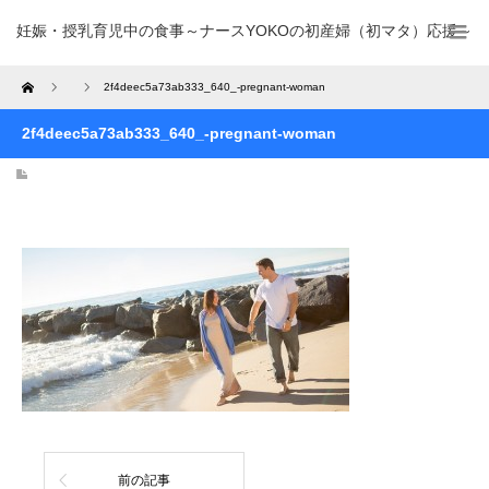
妊娠・授乳育児中の食事～ナースYOKOの初産婦（初マタ）応援～
Home
2f4deec5a73ab333_640_-pregnant-woman
2f4deec5a73ab333_640_-pregnant-woman
前の記事