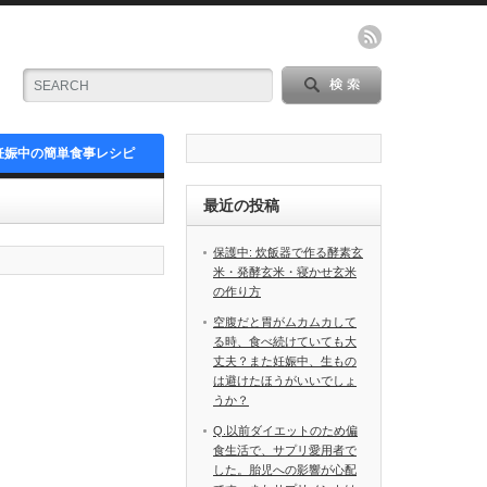
妊娠中の簡単食事レシピ
最近の投稿
保護中: 炊飯器で作る酵素玄
米・発酵玄米・寝かせ玄米
の作り方
空腹だと胃がムカムカして
る時、食べ続けていても大
丈夫？また妊娠中、生もの
は避けたほうがいいでしょ
うか？
Q.以前ダイエットのため偏
食生活で、サプリ愛用者で
した。胎児への影響が心配