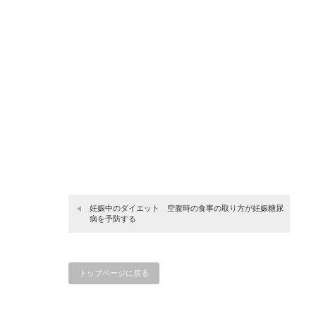
妊娠中のダイエット 空腹時の食事の取り方が妊娠糖尿
病を予防する
トップページに戻る