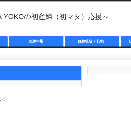
YOKOの初産婦（初マタ）応援～
妊娠中期
妊娠後期（末期）
ンク