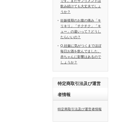
です。またサプリメントは
飲み続けても大丈夫でしょ
うか？
妊娠後期のお腹の痛み「キ
リキリ」「チクチク」「キ
ュー」の違いって？どうし
たらいいの？
Q.妊娠に気がつくまでほぼ
毎日お酒を飲んでました。
赤ちゃんに影響はあるので
しょうか？
特定商取引法及び運営
者情報
特定商取引法及び運営者情報