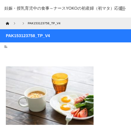
妊娠・授乳育児中の食事～ナースYOKOの初産婦（初マタ）応援～
Home
PAK153123758_TP_V4
PAK153123758_TP_V4