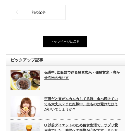
前の記事
トップページに戻る
ピックアップ記事
保護中: 炊飯器で作る酵素玄米・発酵玄米・寝か
せ玄米の作り方
空腹だと胃がムカムカしてる時、食べ続けてい
ても大丈夫？また妊娠中、生ものは避けたほう
がいいでしょうか？
Q.以前ダイエットのため偏食生活で、サプリ愛
用者でした。胎児への影響が心配です。またサ